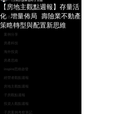
7月6日
讀畢需時 2 分鐘
【房地主觀點週報】存量活
活動快訊
化 增量佈局 壽險業不動產
地產先機
策略轉型與配置新思維
資金私募
案例分享
房產科技
海外投資
房產思維
inspire思維啟發
經營者觀點週報
房地主觀點週報
子房觀點週報
投資人觀點週報
子房案例考察筆記