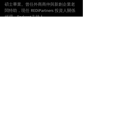
碩士畢業。曾任外商商仲與新創企業老
闆特助，現任 REDiPartners 投資人關係
經理，Podcast主持人。
REDiPartners 紅色子房瑞德資本
inspire 思維起發｜innovate 創新活化｜
invest 私募投資
inspire思維啟發
房地主觀點週報
最新文章
查看全部