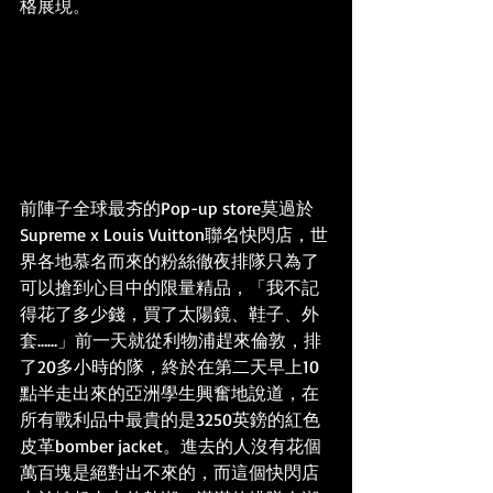
格展現。
前陣子全球最夯的Pop-up store莫過於
Supreme x Louis Vuitton聯名快閃店，世
界各地慕名而來的粉絲徹夜排隊只為了
可以搶到心目中的限量精品，「我不記
得花了多少錢，買了太陽鏡、鞋子、外
套……」前一天就從利物浦趕來倫敦，排
了20多小時的隊，終於在第二天早上10
點半走出來的亞洲學生興奮地說道，在
所有戰利品中最貴的是3250英鎊的紅色
皮革bomber jacket。進去的人沒有花個
萬百塊是絕對出不來的，而這個快閃店