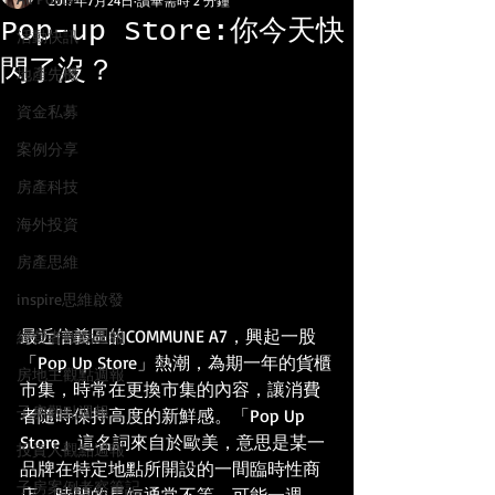
2017年7月24日
讀畢需時 2 分鐘
Pop-up Store:你今天快
活動快訊
閃了沒？
地產先機
資金私募
案例分享
房產科技
海外投資
房產思維
inspire思維啟發
最近信義區的COMMUNE A7，興起一股
經營者觀點週報
「Pop Up Store」熱潮，為期一年的貨櫃
房地主觀點週報
市集，時常在更換市集的內容，讓消費
子房觀點週報
者隨時保持高度的新鮮感。「Pop Up 
Store」這名詞來自於歐美，意思是某一
投資人觀點週報
品牌在特定地點所開設的一間臨時性商
子房案例考察筆記
店，時間的長短通常不等，可能一週，