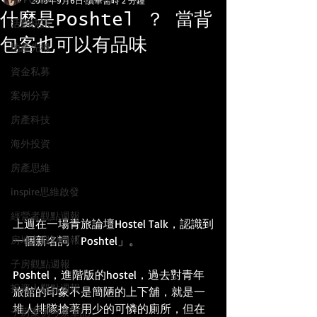
2016年9月6日
讀畢需時 2 分鐘
什麼是Poshtel ？ 當背
活動快訊
包客也可以有品味
地產先機
資金私募
案例分享
房產科技
海外投資
房產思維
inspire思維啟發
經營者觀點週報
上週在一場青旅論壇Hostel Talk，認識到
一個新名詞「Poshtel」。
房地主觀點週報
子房觀點週報
Poshtel，進階版的hostel，過去對青年
投資人觀點週報
旅館的印象不是簡陋的上下舖，就是一
堆人排隊搶著用少的可憐的廁所，但在
子房案例考察筆記