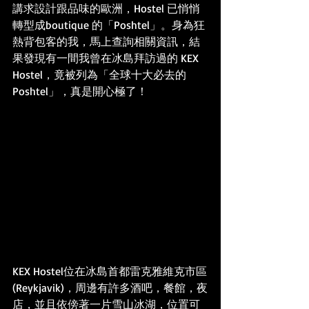
講求設計跟品味的歐洲，Hostel 已悄悄
轉型成boutique 的「Poshtel」。身為狂
熱背包客的我，馬上查詢相關資訊，結
果發現有一間我曾在冰島拜訪過的 KEX 
Hostel，竟被列為「全球十大必去的
Poshtel」，真是開心極了！
KEX Hostel位在冰島首都雷克雅維克市區
(Reykjavik)，周邊有許多酒吧，餐館，夜
店，並且依傍著一片雪山冰湖，位置可