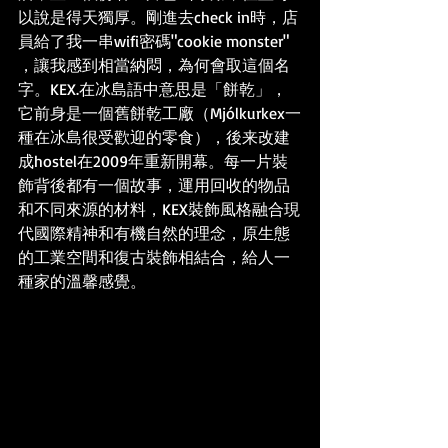
以說是得天獨厚。剛進去check in時，店
員給了我一串wifi密碼"cookie monster" 
，讓我感到相當納悶，為何會取這個名
字。KEX.在冰島語中意思是「餅乾」，
它前身是一個舊餅乾工廠（Mjólkurkex一
種在冰島很受歡迎的零食），後来改建
成hostel在2009年重新開幕。每一片裝
飾背後都有一個故事，運用回收的物品
和不同來源的材料，KEX裝飾風格融合現
代國際精神和有機自然的理念，原生態
的工業空間和復古裝飾相結合，給人一
種家的溫馨感覺。