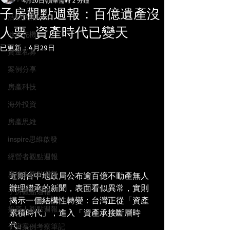
4月20日
讀畢需時 2 分鐘
子房觀點週報：百億遺產沒
活動快訊
人要 資產時代已變天
地產先機
已更新：
4月29日
資金私募
案例分享
房產科技
海外投資
房產思維
inspire思維啟發
經營者觀點週報
房地主觀點週報
近期台中地政局公布逾百億不動產無人
辦理繼承的新聞，表面看似異常，實則
子房觀點週報
揭示一個結構性轉變：台灣正從「資產
投資人觀點週報
累積時代」，進入「資產承接斷層時
代」。
子房案例考察筆記