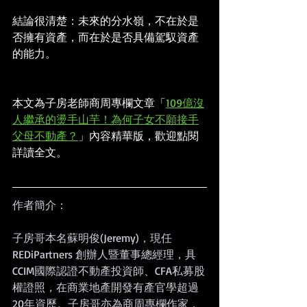
結論很清楚：未來的分水嶺，不在於是
否擁有資產，而在於是否具備駕馭資產
的能力。
本文為子房老師商周專欄文章「
109億沒
人繼承的燙手山芋！為何子女不願接手
父母不動產？
」內容精華版，歡迎點閱
詳讀全文。
作者簡介：
子房哥本名蘇明俊(Jeremy)，現任 
REDiPartners 創辦人暨董事總經理，具
CCIM國際認證不動產投資師、CFA私募股
權證照，在商業地產開發有產官學超過
20年資歷。子房哥亦為商周專欄作家，