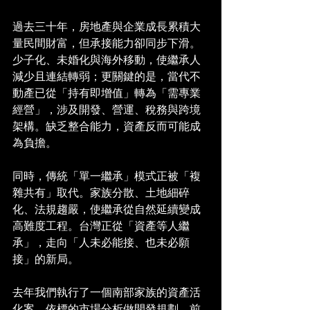
過去三十年，房地產與企業成長累積大
量民間財富，但承接能力卻同步下滑。
少子化、未婚化與海外移動，使繼承人
減少且連結轉弱；更關鍵的是，當代不
動產已從「持有即增值」轉為「需專業
經營」，涉及開發、營運、稅務與跨境
架構。缺乏整合能力，資產反而可能成
為負擔。
同時，傳統「單一繼承」模式正被「複
雜共有」取代。家族分散、土地細碎
化、法規趨嚴，使繼承從自然延續變成
高難度工程。台灣正從「資產等人繼
承」，走向「人未必能接、也未必願
接」的新局。
去年我們執行了一個南部家族的資產活
化案，依標的市場分析做開發規劃、前