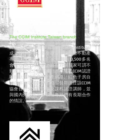
CCIM台灣不動產投資協會
The CCIM Institute
,Taiwan
branch
國際認證不動產投資協會(CCIM Institute)
成立於1969年，為全球最頂級
商業不動產
專業認證組織，目前全球共有13,500多名
會員取得CCIM認證，遍布39個國家可謂不
動產界公認之國際通行證，擁有CCIM認證
即接軌全球商業不動產網路。紅色子房自
2007年即取得CCIM資格，長期擔任該CCIM
協會台灣分會理監事及課程認證講師，
並
與國內外商業地產領袖專家們有長期合作
的情誼。