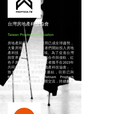
台灣房地產科技協會
Taiwan Proptech Association
房
地產與科技的結合應用已成全球趨勢，
大量房地產資本與創業者們開始投入房地
產科技（Proptech）領域。為了促進台灣
與世界房地產科技領域的合作與接軌，紅
色子房與諸多科技新創業者攜手在2023年
共同發起成立「台灣房地產科技協會」，
致力於推動產業的國際連結，目前已與
PropTech institute, Vietnam Proptech
Network 等國際機構展開交流，
持續創造
影響力。