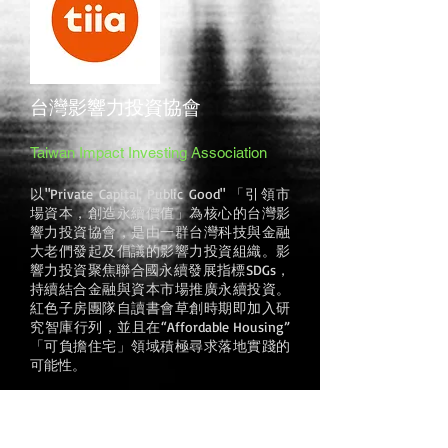
台灣影響力投資協會
Taiwan Impact Investing Association
以"Private Capital, Public Good" 「引領市
場資本，創造永續價值」為核心的台灣影
響力投資協會，是由一群台灣科技與金融
大老們發起及倡議的影響力投資組織。
影
響力投資聚焦聯合國永續發展指標SDGs，
持續結合金融與資本市場推廣永續投資。
紅色子房團隊自讀書會草
創時期即
加入研
究
智庫行列，並且在“Affordable Housing”
「可負擔住宅」領域積極尋求落地實踐的
可能性。