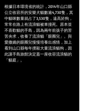
根據日本環境省的統計，2014年山口縣
公立收容所的安樂犬貓數逾4,730隻，其
中貓咪數量就占了3,530隻，遠高於狗，
常常在路上有流浪貓被車撞死。原本並
不喜歡貓的手島，因為兩年前孩子的苦
苦央求，收養了流浪貓「眼圈兒」。與
愛撒嬌的眼圈兒慢慢培養出感情，加上
看到山口縣每年撲殺大量流浪貓狗，因
此讓手島旅館決定蓋一座收容流浪貓的
「貓庭」。