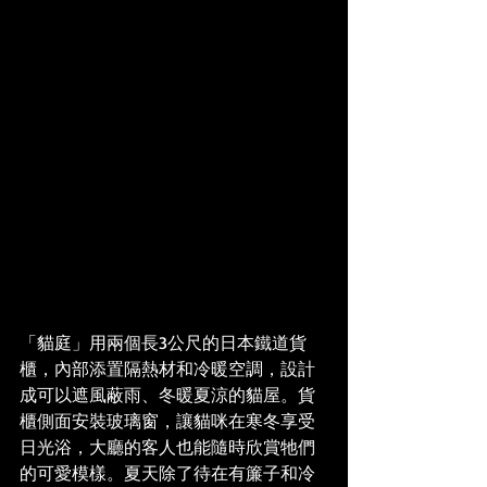
「貓庭」用兩個長3公尺的日本鐵道貨
櫃，內部添置隔熱材和冷暖空調，設計
成可以遮風蔽雨、冬暖夏涼的貓屋。貨
櫃側面安裝玻璃窗，讓貓咪在寒冬享受
日光浴，大廳的客人也能隨時欣賞牠們
的可愛模樣。夏天除了待在有簾子和冷