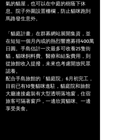
氣的貓屋，也可以在中庭的樹蔭下休
息。院子外圍設置柵欄，防止貓咪跑到
馬路發生意外。
「貓庭計畫」在群募網站展開集資，並
在短短一個月內或的熱烈響應募得400萬
日圓。手島估計一次最多可收養25隻街
貓，貓咪飼料費、醫療和結紮費用，則
從旅館收入提撥，未來也考慮開放民眾
認養。
配合手島旅館的「貓庭院」6月初完工，
目前已有10隻貓咪進駐，貓庭院和旅館
大廳連接處裝有大型透明落地窗，住宿
旅客可隔著窗戶，一邊欣賞貓咪、一邊
享受美食。