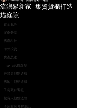
2017年5月1日
讀畢需時 2 分鐘
流浪貓新家 集資貨櫃打造
活動快訊
貓庭院
地產先機
資金私募
案例分享
房產科技
海外投資
房產思維
inspire思維啟發
經營者觀點週報
房地主觀點週報
子房觀點週報
投資人觀點週報
子房案例考察筆記