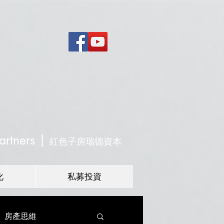
|
artners
紅色子房瑞德資本
化
私募投資
房產思維