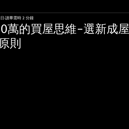
8日
讀畢需時 2 分鐘
點週報
房地主觀點週報
子房觀點週報
投資人觀點
00萬的買屋思維-選新成
原則