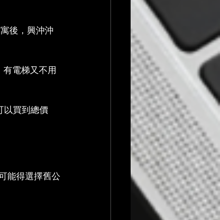
公寓後，興沖沖
，有電梯又不用
可以買到總價
話可能得選擇舊公