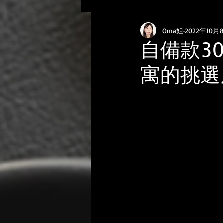
Oma姐
2022年10月
inspire思維啟發
經營者觀
自備款3
寓的挑選
子房案例考察筆記