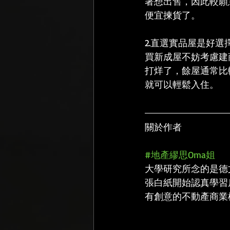
著想出售，因此較願
便宜揀貨了。
2.直選實品屋是好選
買新成屋不妨考慮建
打烊了，餘屋通常比
就可以輕鬆入住。
關於作者
#地產繆思Oma姐
大學研究所念的是德
張白紙開始認真學習
有創意的不動產商業