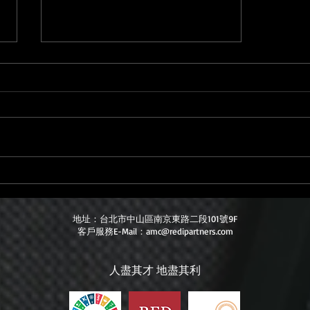
交屋後別急著裝潢！沒算好預
算以後會後悔
地址：台北市中山區南京東路二段101號9F
客戶服務E-Mail：
amc@redipartners.com
​人盡其才 地盡其利​