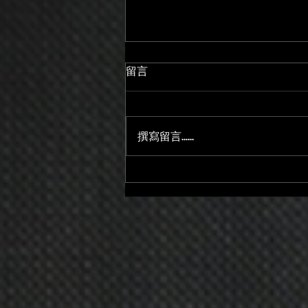
留言
撰寫留言......
想趁年輕規劃買房？比存錢更
重要的原來是這個