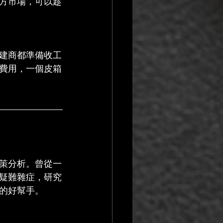
方市場，可以趁
建商都準備收工
費用，一個皮箱
策分析。曾從一
疑難雜症，研究
的好幫手。