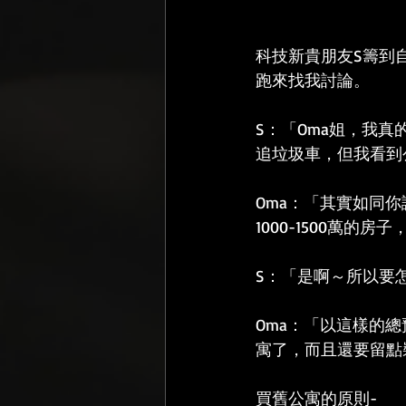
科技新貴朋友S籌到
跑來找我討論。
S：「Oma姐，我
追垃圾車，但我看到
Oma：「其實如同
1000-1500萬的
S：「是啊～所以要
Oma：「以這樣的
寓了，而且還要留點
買舊公寓的原則-