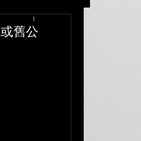
週報
屋或舊公