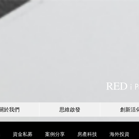
RED
i
P
關於我們
思維啟發
創新活
機
資金私募
案例分享
房產科技
海外投資