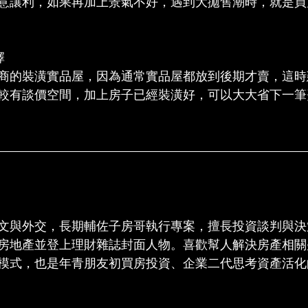
意讓利，如果再加上景氣不好，遇到大拋售潮時，就是買
擇
商的裝潢實品屋，因為通常實品屋都放到後期才賣，這時
較有談價空間，加上房子已經裝潢好，可以大大省下一筆
文與外交，長期輔佐子房哥執行專案，擅長投資談判與決
房地產並登上理財雜誌封面人物。喜歡幫人解決房產相關
模式，也是年青朋友初買房投資、企業二代思考資產活化